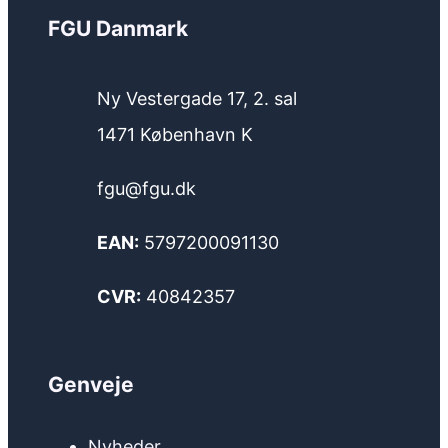
FGU Danmark
Ny Vestergade 17, 2. sal
1471 København K
fgu@fgu.dk
EAN:
5797200091130
CVR:
40842357
Genveje
Nyheder