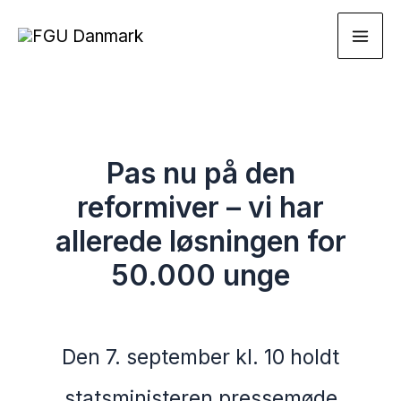
Gå
til
indholdet
Pas nu på den
reformiver – vi har
allerede løsningen for
50.000 unge
Den 7. september kl. 10 holdt
statsministeren pressemøde