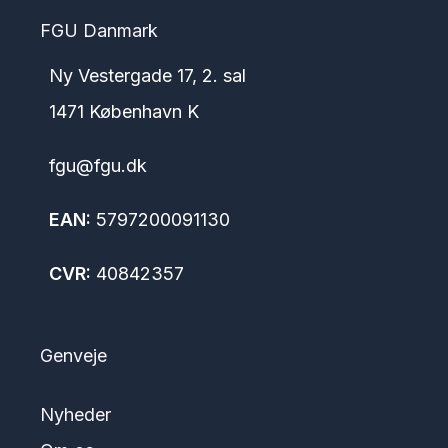
FGU Danmark
Ny Vestergade 17, 2. sal
1471 København K
fgu@fgu.dk
EAN:
5797200091130
CVR:
40842357
Genveje
Nyheder