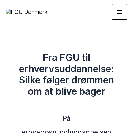
Gå
til
indholdet
Fra FGU til
erhvervsuddannelse:
Silke følger drømmen
om at blive bager
På
erhvervsgrunduddannelsen