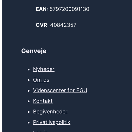
EAN:
5797200091130
CVR:
40842357
Genveje
Nyheder
Om os
Videnscenter for FGU
Kontakt
Begivenheder
Privatlivspolitik