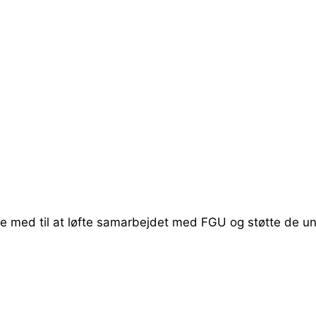
rer for samarbejdet med FGU
 måder. Det kan være ved at dele dine erfaringer med
æning eller i egu-sporet, det kan være, at du laver en må
at du åbner op for besøg i din virksomhed eller noget he
ære med til at løfte samarbejdet med FGU og støtte de