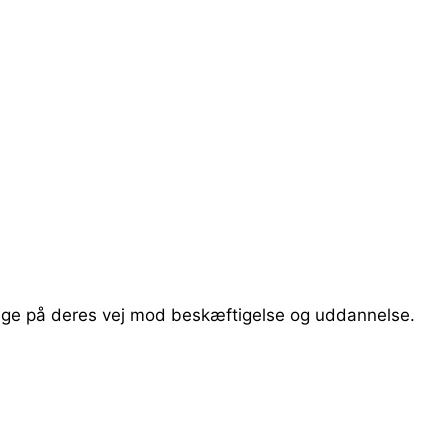
 samarbejdet med FGU, det kan være, at du stiller
lrettet strategi for FGU-samarbejde i jeres koncern, at d
lt andet.
 unge på deres vej mod beskæftigelse og uddannelse.