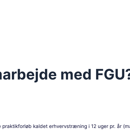
Tlf. 42470968
fgu@fgu.dk
marbejde med FGU
 praktikforløb kaldet erhvervstræning i 12 uger pr. år 