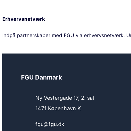
Erhvervsnetværk
Indgå partnerskaber med FGU via erhvervsnetværk, Un
FGU Danmark
Ny Vestergade 17, 2. sal
1471 København K
fgu@fgu.dk