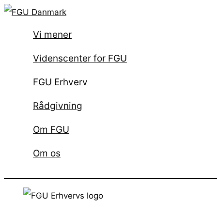
Gå
til
Vi mener
indholdet
Videnscenter for FGU
FGU Erhverv
Rådgivning
Om FGU
Om os
Søg