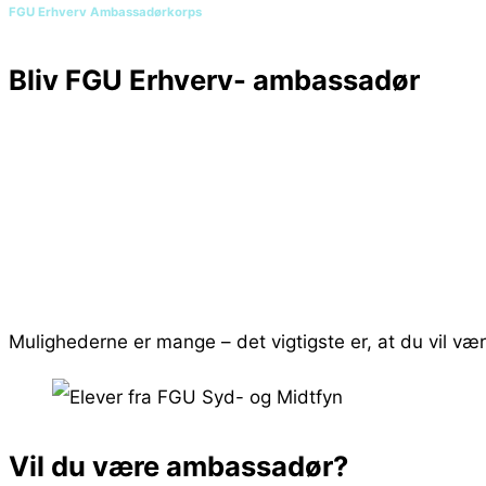
FGU Erhverv Ambassadørkorps
Bliv FGU Erhverv- ambassadør
… og vær med til at gå forrest som bannerfø
Som FGU Erhverv-ambassadør kan du bidrage på mange
praktikpladser til rådighed til FGU-elever i erhvervstr
får etableret et undervisningsforløb i din virksomhed, 
Mulighederne er mange – det vigtigste er, at du vil v
Vil du være ambassadør?