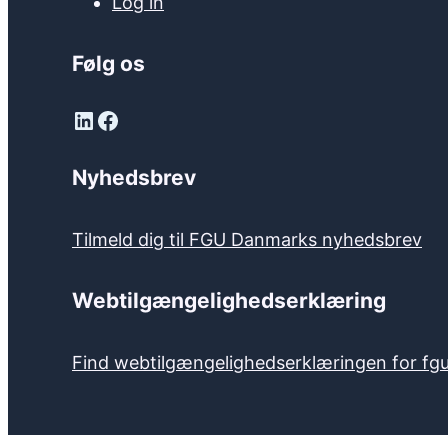
Log in
Følg os
LinkedIn
Facebook
Nyhedsbrev
Tilmeld dig til FGU Danmarks nyhedsbrev
Webtilgængelighedserklæring
Find webtilgængelighedserklæringen for fgu