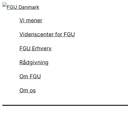
Gå
til
Vi mener
indholdet
Videnscenter for FGU
FGU Erhverv
Rådgivning
Om FGU
Om os
Søg