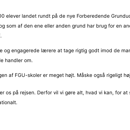
3.000 elever landet rundt på de nye Forberedende Grund
l, og som af den ene eller anden grund har brug for en 
.
tige og engagerede lærere at tage rigtig godt imod de ma
ele handler om.
en af FGU-skoler er meget højt. Måske også rigeligt høj
er os på rejsen. Derfor vil vi gøre alt, hvad vi kan, for a
tionalt.