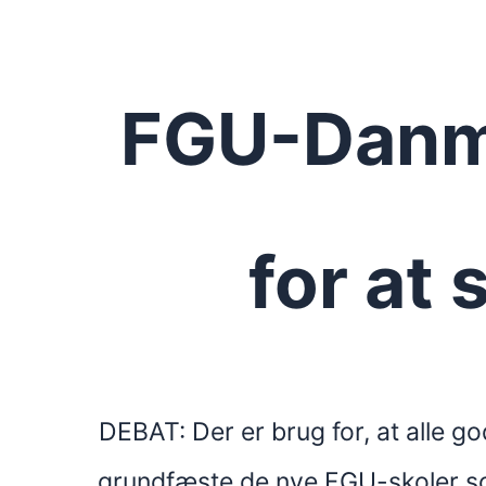
FGU-Danma
for at 
DEBAT: Der er brug for, at alle g
grundfæste de nye FGU-skoler som