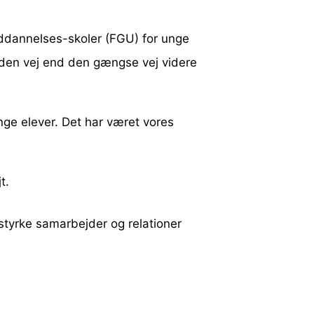
uddannelses-skoler (FGU) for unge
anden vej end den gængse vej videre
nge elever. Det har været vores
t.
t styrke samarbejder og relationer