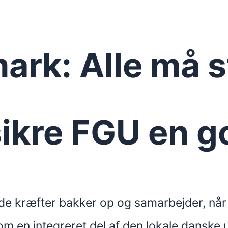
rk: Alle må 
sikre FGU en g
ode kræfter bakker op og samarbejder, når 
 en integreret del af den lokale danske u