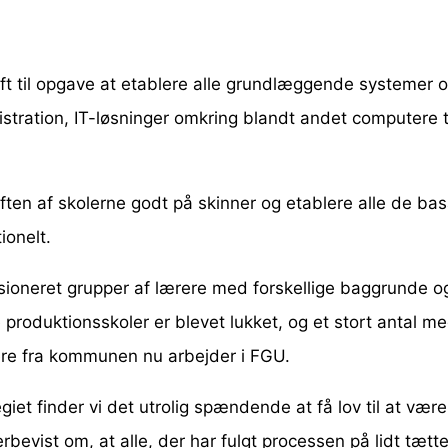
t til opgave at etablere alle grundlæggende systemer o
nistration, IT-løsninger omkring blandt andet computere
iften af skolerne godt på skinner og etablere alle de ba
ionelt.
sioneret grupper af lærere med forskellige baggrunde og 
e produktionsskoler er blevet lukket, og et stort antal m
re fra kommunen nu arbejder i FGU.
giet finder vi det utrolig spændende at få lov til at vær
bevist om, at alle, der har fulgt processen på lidt tætter